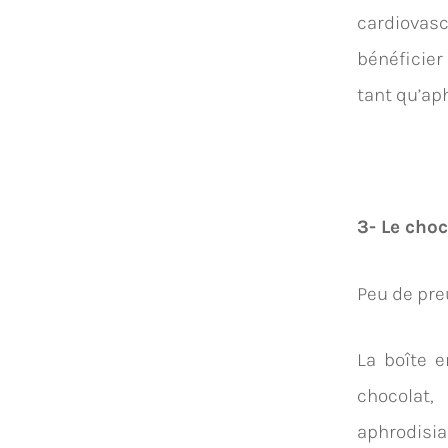
cardiovas
bénéficier
tant qu’ap
3- Le cho
Peu de pre
La boîte e
chocolat,
aphrodisi