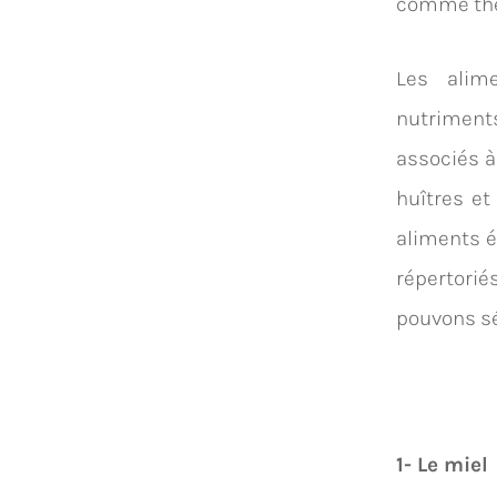
comme thér
Les alim
nutriment
associés 
huîtres et
aliments é
répertori
pouvons sép
1- Le miel