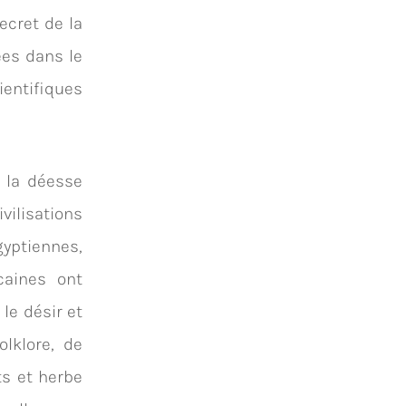
ecret de la
ées dans le
ientifiques
 la déesse
lisations
yptiennes,
caines ont
le désir et
olklore, de
ts et herbe