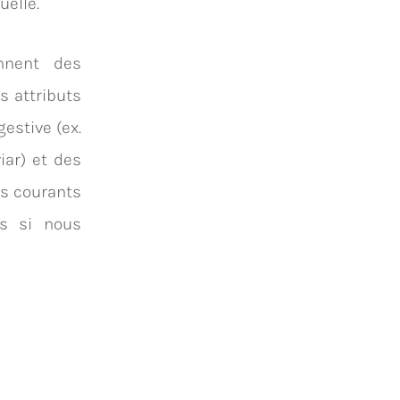
uelle.
nnent des
 attributs
stive (ex.
iar) et des
ts courants
ns si nous