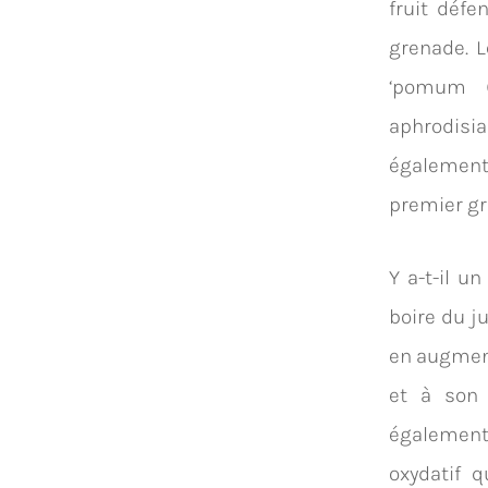
fruit défe
grenade. 
‘pomum (
aphrodisia
également 
premier gr
Y a-t-il u
boire du j
en augment
et à son 
également 
oxydatif 