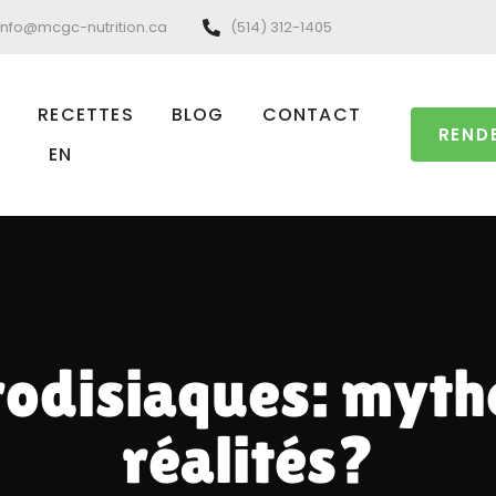
info@mcgc-nutrition.ca
(514) 312-1405
RECETTES
BLOG
CONTACT
REND
EN
odisiaques: myth
réalités?