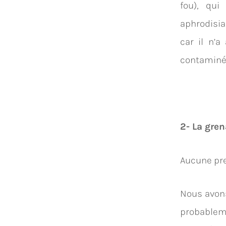
fou), qu
aphrodisia
car il n’a
contaminé 
2- La gre
Aucune pre
Nous avons
probablem