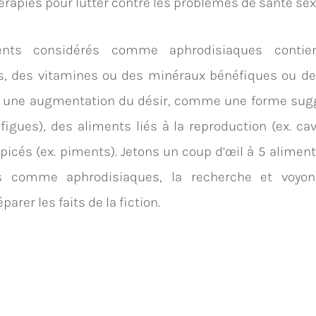
apies pour lutter contre les problèmes de santé sex
ents considérés comme aphrodisiaques contie
s, des vitamines ou des minéraux bénéfiques ou des
à une augmentation du désir, comme une forme sugge
 figues), des aliments liés à la reproduction (ex. cav
picés (ex. piments). Jetons un coup d’œil à 5 alimen
és comme aphrodisiaques, la recherche et voyo
arer les faits de la fiction.