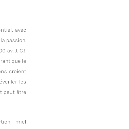
tiel, avec
la passion.
 av. J.-C.!
rant que le
ens croient
veiller les
t peut être
tion : miel