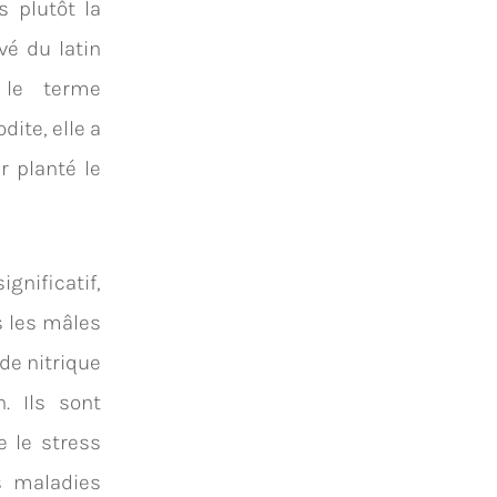
s plutôt la
é du latin
 le terme
ite, elle a
r planté le
gnificatif,
s les mâles
de nitrique
. Ils sont
e le stress
s maladies