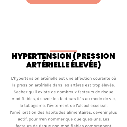
HYPERTENSION (PRESSION
ARTÉRIELLE ÉLEVÉE)
L’hypertension
artérielle
est
une
affection courante
où
la pression
artérielle
dans les
artères
est
trop
élevée
.
Sachez
qu’il
existe
de
nombreux
facteurs
de
risque
modifiables
, à savoir les
facteurs
liés
au mode de vie,
le
tabagisme
,
l’évitement
de
l’alcool
excessif
,
l’amélioration
des habitudes
alimentaires
,
devenir
plus
actif
, pour
n’en
nommer
que
quelques
-uns. Les
facteurs
de
risque
non
modifiables
comprennent