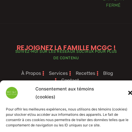
FERMÉ
REJOIGNEZ LA FAMILLE MCGC !
SUIVEZ-MOI SUR LES RÉSEAUX SOCIAUX POUR PLUS
DE CONTENU
À Propos
Services
Recettes
Blog
Contact
Politique de confidentialité
Consentement aux témoins
Permis d'exercise
(cookies)
F
I
L
P
a
n
i
i
c
s
n
n
Pour offrir les meilleures expériences, nous utilisons des témoins (cookies)
e
t
k
t
pour stocker et/ou accéder aux informations des appareils. Le fait de
b
a
e
e
consentir à ces cookies nous permettra de traiter des données telles que le
o
g
d
r
comportement de navigation ou les ID uniques sur ce site.
o
r
i
e