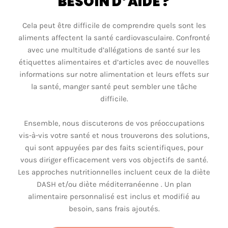
BESOIN D’AIDE ?
Cela
peut
être
difficile de
comprendre
quels
sont
les
aliments
affectent
la
santé
cardiovasculaire
.
Confronté
avec
une
multitude
d’allégations
de
santé
sur les
étiquettes
alimentaires
et
d’articles
avec de
nouvelles
informations
sur
notre
alimentation et
leurs
effets
sur
la
santé
,
manger
santé
peut
sembler
une
tâche
difficile.
Ensemble, nous
discuterons
de
vos
préoccupations
vis-à-vis
votre
santé
et nous
trouverons
des solutions,
qui
sont
appuyées
par des faits
scientifiques
, pour
vous
diriger
efficacement
vers
vos
objectifs
de
santé
.
Les
approches
nutritionnelles
incluent
ceux
de la
diète
DASH et/
ou
diète
méditerranéenne
. Un plan
alimentaire
personnalisé
est
inclus
et
modifié
au
besoin
, sans frais
ajoutés
.