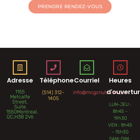
PRENDRE RENDEZ-VOUS
Adresse
Téléphone
Courriel
Heures
d'ouvertu
1155
(514) 312-
info@mcgcnutrition.ca
Metcalfe
1405
Street,
LUN-JEU :
Suite
8h45 -
1550Montreal,
QC,H3B 2V6
19h30
VEN : 8h45
- 15h30
SAM-DIM :