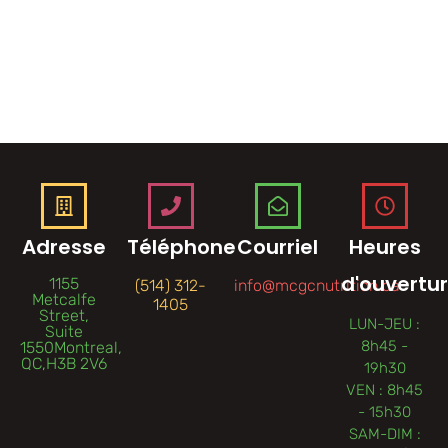
Adresse
Téléphone
Courriel
Heures
d'ouvertu
1155
(514) 312-
info@mcgcnutrition.ca
Metcalfe
1405
Street,
LUN-JEU :
Suite
8h45 -
1550Montreal,
QC,H3B 2V6
19h30
VEN : 8h45
- 15h30
SAM-DIM :